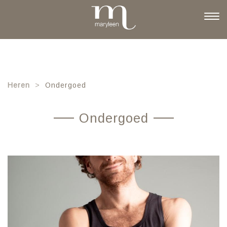
Skip
to
Togg
main
navi
content
Heren
Ondergoed
Ondergoed