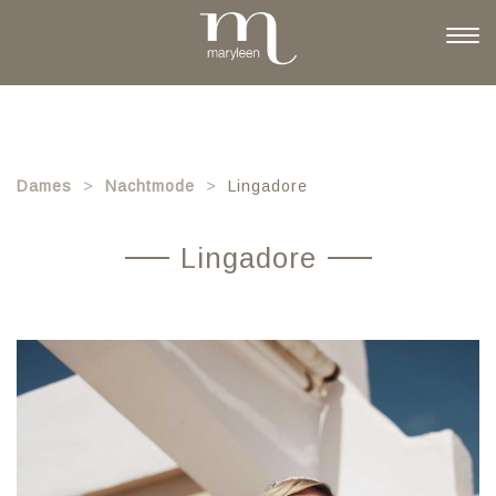
Skip
to
Togg
main
navi
content
Dames
Nachtmode
Lingadore
Lingadore