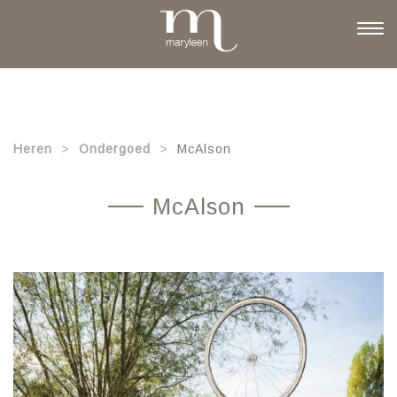
Skip
to
Togg
main
navi
content
Heren
Ondergoed
McAlson
McAlson