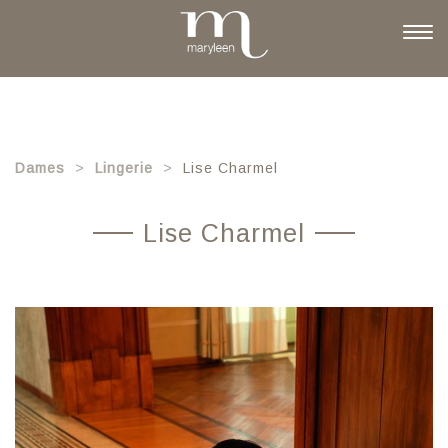
Skip
to
Togg
main
navi
content
Dames
Lingerie
Lise Charmel
Lise Charmel